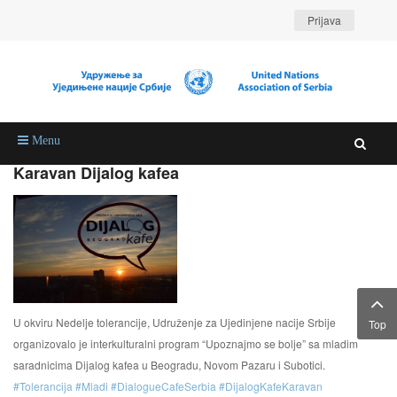
Prijava
Menu
Karavan Dijalog kafea
U okviru Nedelje tolerancije, Udruženje za Ujedinjene nacije Srbije
Top
organizovalo je interkulturalni program “Upoznajmo se bolje” sa mladim
saradnicima Dijalog kafea u Beogradu, Novom Pazaru i Subotici.
#
Tolerancija
#
Mladi
#
DialogueCafeSerbia
#
DijalogKafeKaravan