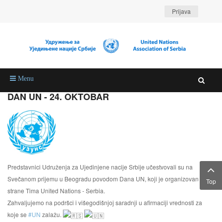
Prijava
Menu
DAN UN - 24. OKTOBAR
Predstavnici Udruženja za Ujedinjene nacije Srbije učestvovali su na
Svečanom prijemu u Beogradu povodom Dana UN, koji je organizovan od
Top
strane Tima United Nations - Serbia.
Zahvaljujemo na podršci i višegodišnjoj saradnji u afirmaciji vrednosti za
koje se
#UN
zalažu.