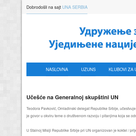
Dobrodošli na sajt
UNA SERBIA
NASLOVNA
UZUNS
KLUBOVI ZA 
Učešće na Generalnoj skupštini UN
Teodora Pavković, Omladinski delegat Republike Srbije, učestvuje
je govor u okviru teme o društvenom razvoju i pitanjima koja se o
U Stalnoj Misiji Republike Srbije pri UN organizovan je koktel / 