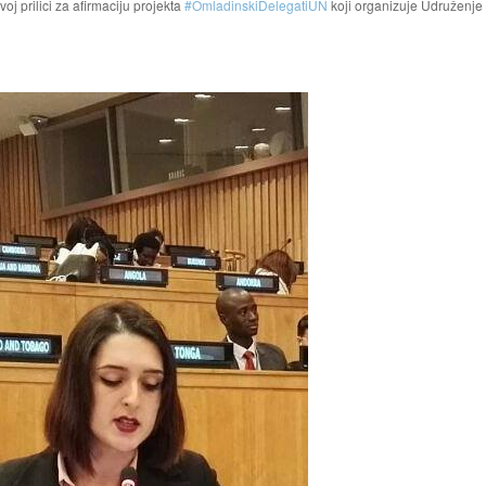
oj prilici za afirmaciju projekta
#
OmladinskiDelegatiUN
koji organizuje Udruženje 