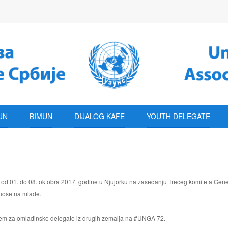
UN
BIMUN
DIJALOG KAFE
YOUTH DELEGATE
 od 01. do 08. oktobra 2017. godine u Njujorku na zasedanju Trećeg komiteta Gener
dnose na mlade.
prijem za omladinske delegate iz drugih zemalja na #UNGA 72.