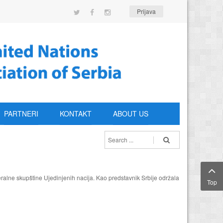
Prijava
PARTNERI
KONTAKT
ABOUT US
alne skupštine Ujedinjenih nacija. Kao predstavnik Srbije održala
Top