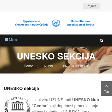
Prijava
Menu
UNESKO SEKCIJA
Home
>
UZUNS
>
UNESKO SEKCIJA
UNESKO sekcija
Top
U okviru UZUNS radi
UNESKO klub
"Centar"
koji doprinosi promovisanju
ciljeva i prioriteta UNESKA, kroz