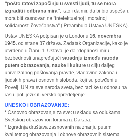
“pošto ratovi započinju u svesti ljudi, tu se mora
izgraditi i odbrana mira”,
kao i da mir, da bi bio uspešan,
mora biti zasnovan na “intelektualnoj i moralnoj
solidarnosti čovečanstva” ( Preambula Ustava UNESKA).
Ustav UNESKA potpisan je u Londonu
16. novembra
1945.
od strane 37 država. Zadatak Organizacije, kako je
utvrđeno u članu 1. Ustava, je da “doprinosi miru i
bezbednosti unapređujući
saradnju između naroda
putem obrazovanja, nauke i kulture
u cilju daljeg
univerzalnog poštovanja pravde, vladavine zakona i
ljudskih prava i osnovnih sloboda, koji su potvđeni u
Povelji UN za sve naroda sveta, bez razlike u odnosu na
rasu, pol, jezik ili versko opredeljenje”.
UNESKO i OBRAZOVANJE:
* Osnovno obrazovanje za sve: u skladu sa odlukama
Svetskog obrazovnog foruma iz Dakara.
* Izgradnja društava zasnovanih na znanju putem
kvalitetnog obrazovanja i obnove obrazovnih sistema