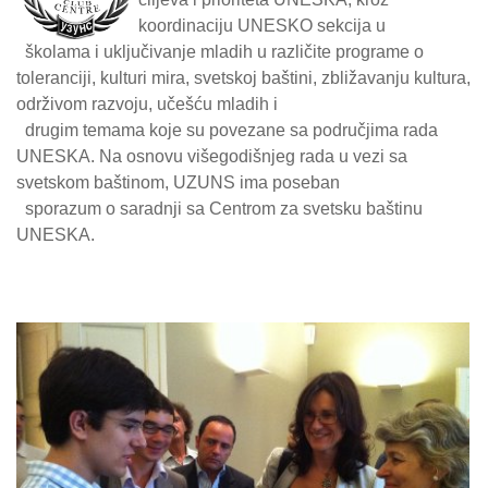
koordinaciju UNESKO sekcija u
školama i uključivanje mladih u različite programe o
toleranciji, kulturi mira, svetskoj baštini, zbližavanju kultura,
održivom razvoju, učešću mladih i
drugim temama koje su povezane sa područjima rada
UNESKA. Na osnovu višegodišnjeg rada u vezi sa
svetskom baštinom, UZUNS ima poseban
sporazum o saradnji sa Centrom za svetsku baštinu
UNESKA.