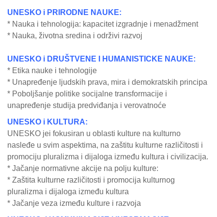
UNESKO i PRIRODNE NAUKE:
* Nauka i tehnologija: kapacitet izgradnje i menadžment
* Nauka, životna sredina i održivi razvoj
UNESKO i DRUŠTVENE I HUMANISTI
CKE NAUKE:
* Etika nauke i tehnologije
* Unapređenje ljudskih prava, mira i demokratskih principa
* Poboljšanje politike socijalne transformacije i
unapređenje studija predviđanja i verovatnoće
UNESKO i KULTURA:
UNESKO jei fokusiran u oblasti kulture na kulturno
nasleđe u svim aspektima, na zaštitu kulturne različitosti i
promociju pluralizma i dijaloga između kultura i civilizacija.
* Jačanje normativne akcije na polju kulture:
* Zaštita kulturne različitosti i promocija kulturnog
pluralizma i dijaloga između kultura
* Jačanje veza između kulture i razvoja