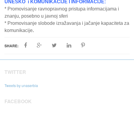
UNESKO i KOMUNIKACIJE I INFORMACIJE:
* Promovisanje ravnopravnog pristupa informacijama i
znanju, posebno u javnoj sferi
* Promovisanje slobode izražavanja i jačanje kapaciteta za
komunikacije
.
SHARE:
TWITTER
Tweets by unaserbia
FACEBOOK