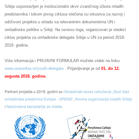
Srbije uspostavljen je institucionalni okvir zvaničnog izbora mladih
predstavnika i tokom prvog ciklusa stečena su iskustva za razvoj i
održivost projekta u skladu sa relevantnim dokumentima UN i
omladinske politike u Srbiji. Na osnovu toga, organizovan je sledeći
ciklus projekta za omladinske delegate Srbije u UN za period 2018-
2019. godina.
Više informacija i PRIJAVNI FORMULAR možete videti na linku:
www.unaserbia.rs/youth-
delegate
. Prijavljivanje je od
01. do 12.
avgusta 2018. godine.
Partneri projekta u 2018. godini su
Omladinski savez udruženja „Novi Sad
omladinska prestonica Evrope - OPENS“
,
Krovna organizacija mladih Srbije
i
Nacionalna kancelarija za mlade
.