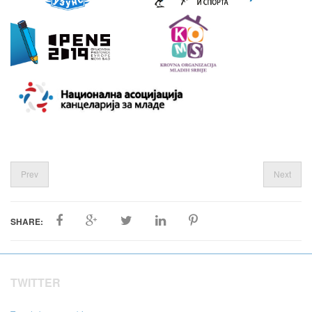
Prev
Next
SHARE:
TWITTER