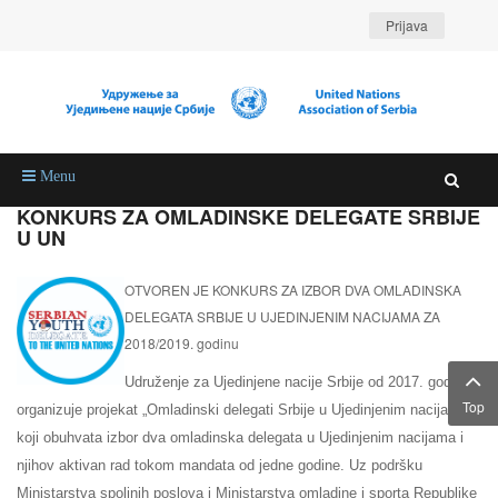
Prijava
Menu
KONKURS ZA OMLADINSKE DELEGATE SRBIJE
U UN
OTVOREN JE KONKURS ZA IZBOR DVA OMLADINSKA
DELEGATA SRBIJE U UJEDINJENIM NACIJAMA ZA
2018/2019. godinu
Udruženje za Ujedinjene nacije Srbije od 2017. godine
Top
organizuje projekat „Omladinski delegati Srbije u Ujedinjenim nacijama“,
koji obuhvata izbor dva omladinska delegata u Ujedinjenim nacijama i
njihov aktivan rad tokom mandata od jedne godine.
Uz podršku
Ministarstva spoljnih poslova i Ministarstva omladine i sporta Republike