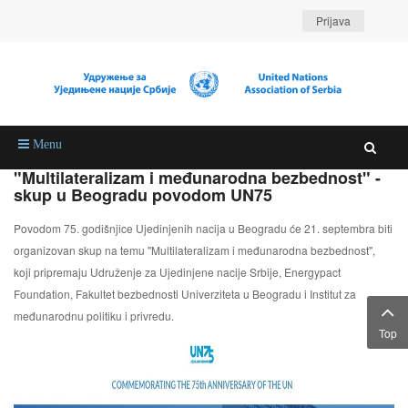
Prijava
Menu
"Multilateralizam i međunarodna bezbednost" -
skup u Beogradu povodom UN75
Povodom 75. godišnjice Ujedinjenih nacija u Beogradu će 21. septembra biti
organizovan skup na temu "Multilateralizam i međunarodna bezbednost",
koji pripremaju Udruženje za Ujedinjene nacije Srbije, Energypact
Foundation, Fakultet bezbednosti Univerziteta u Beogradu i Institut za
međunarodnu politiku i privredu.
Top