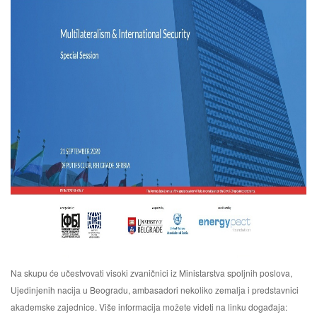
Na skupu će učestvovati visoki zvaničnici iz Ministarstva spoljnih poslova,
Ujedinjenih nacija u Beogradu, ambasadori nekoliko zemalja i predstavnici
akademske zajednice. Više informacija možete videti na linku događaja: