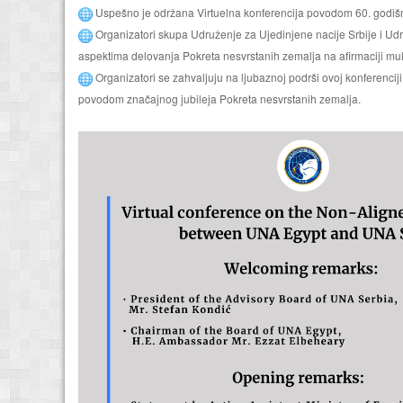
Uspešno je održana Virtuelna konferencija povodom 60. godišn
Organizatori skupa Udruženje za Ujedinjene nacije Srbije i Udru
aspektima delovanja Pokreta nesvrstanih zemalja na afirmaciji mu
Organizatori se zahvaljuju na ljubaznoj podrši ovoj konferencij
povodom značajnog jubileja Pokreta nesvrstanih zemalja.