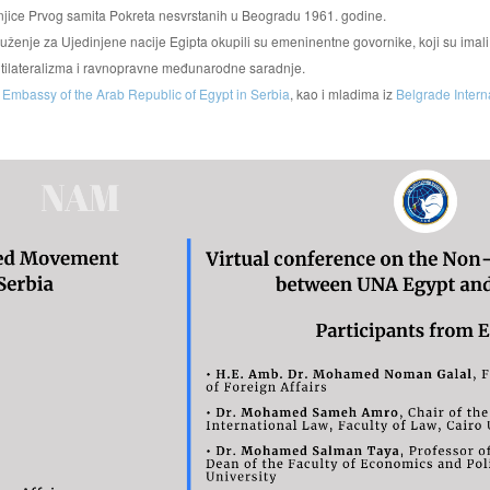
jice Prvog samita Pokreta nesvrstanih u Beogradu 1961. godine.
ženje za Ujedinjene nacije Egipta okupili su emeninentne govornike, koji su imali 
ltilateralizma i ravnopravne međunarodne saradnje.
i
Embassy of the Arab Republic of Egypt in Serbia
, kao i mladima iz
Belgrade Intern