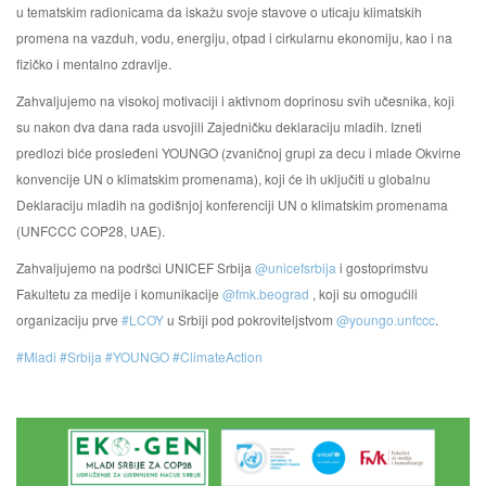
u tematskim radionicama da iskažu svoje stavove o uticaju klimatskih
promena na vazduh, vodu, energiju, otpad i cirkularnu ekonomiju, kao i na
fizičko i mentalno zdravlje.
Zahvaljujemo na visokoj motivaciji i aktivnom doprinosu svih učesnika, koji
su nakon dva dana rada usvojili Zajedničku deklaraciju mladih. Izneti
predlozi biće prosleđeni YOUNGO (zvaničnoj grupi za decu i mlade Okvirne
konvencije UN o klimatskim promenama), koji će ih uključiti u globalnu
Deklaraciju mladih na godišnjoj konferenciji UN o klimatskim promenama
(UNFCCC COP28, UAE).
Zahvaljujemo na podršci UNICEF Srbija
@unicefsrbija
i gostoprimstvu
Fakultetu za medije i komunikacije
@fmk.beograd
, koji su omogućili
organizaciju prve
#LCOY
u Srbiji pod pokroviteljstvom
@youngo.unfccc
.
#Mladi
#Srbija
#YOUNGO
#ClimateAction